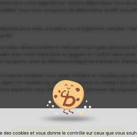
larté dans votre logement en faisant débarrasser tous les
mplète, nous nous occupons de débarrasser toutes vos pièc
 débarras pour vider une pièce ou un logement complet ? Bes
e 56 !
pour vider, désencombrer et nettoyer tous types de locaux à 
és dans votre habitation et gagnez en confort ainsi qu’en
s occupons aussi du débarras intégral de bâtiments d’entre
mesure d’enlever tous types d’objets et meubles pour ensui
bjets et meubles de valeur, ce qui peut se traduire par une
t notre expertise, vous êtes garantis de retrouver des espace
echerche d’une entreprise de débarras intervenant
ise des cookies et vous donne le contrôle sur ceux que vous souh
07 84 63 03 87
Contact