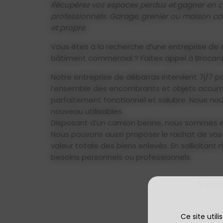
Récupérez vos espaces perdus et gagner en c
professionnels. Garage, grenier ou maison co
et propre.
Vous êtes à la recherche d’une entreprise de
bâtiment commercial ? Faites appel à Brocant
Notre entreprise de débarras intervient 7j/7 
l’ensemble des encombrants et objets accumul
parfaitement fonctionnel et salubre. Nous nou
nouveau utilisables.
Disposant d’un camion benne, nous sommes en 
Nous pouvons aussi proposer le rachat de vos o
valeur totale des biens enlevés. En sollicitan
besoins personnels ou professionnels.
À la r
Ce site util