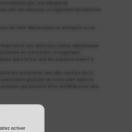
 encombrants par une équipe de
es afin de retrouver un logement fonctionnel
oin de faire débarrasser un entrepôt ou un
Ploërmel et ses alentours. Faites débarrasser
 praticité en retrouvant un logement
prise dans le but que les espaces soient à
te les acheminer vers des centres de tri.
 prestation gratuite de notre part selon la
s propres qui peuvent être réutilisés pour des
 7j/7 ?
aitez activer