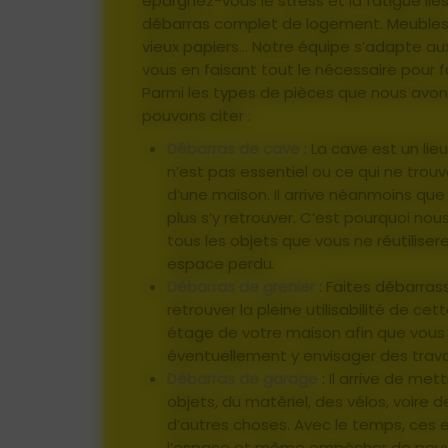
épargnez-vous le stress et la fatigue lié
débarras complet de logement. Meubles
vieux papiers… Notre équipe s’adapte au
vous en faisant tout le nécessaire pour f
Parmi les types de pièces que nous avon
pouvons citer :
Débarras de cave
: La cave est un lie
n’est pas essentiel ou ce qui ne trou
d’une maison. Il arrive néanmoins que
plus s’y retrouver. C’est pourquoi nou
tous les objets que vous ne réutiliser
espace perdu.
Débarras de grenier
: Faites débarrass
retrouver la pleine utilisabilité de ce
étage de votre maison afin que vous pu
éventuellement y envisager des tra
Débarras de garage
: Il arrive de met
objets, du matériel, des vélos, voire 
d’autres choses. Avec le temps, ces
l’espace et même empêcher de pouvoir