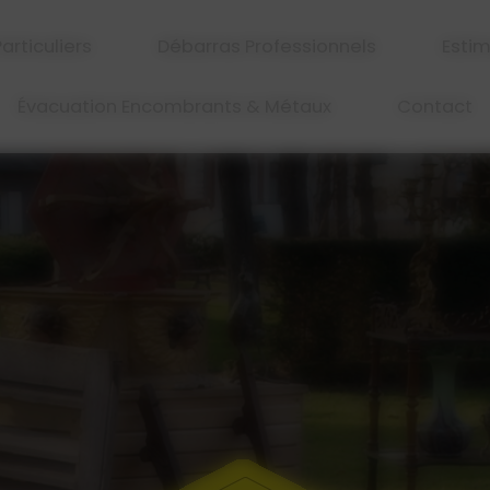
articuliers
Débarras Professionnels
Estim
Évacuation Encombrants & Métaux
Contact