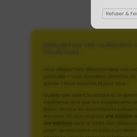
Refuser & F
Débarras de maisons
Ploërmel
Vous désirez faire désencombrer une ma
particulier ? Vous souhaitez remettre de
grenier ? Nous sommes là pour vous !
Quelles que soient la surface et la quant
expérience ainsi que nos équipements p
libérer de tous les encombrants présent
Brocante 56 vous propose
une solution 
vos espaces
dans le cadre d’un désenc
projet de rénovation ou suite à un décè