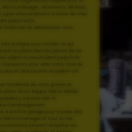
s à toute l’organisation requise pour un
, électroménager, vêtements, déchets,
x types d’encombrants à retirer de chez
aire place nette.
s l’habitude de débarrasser, nous
u très pratique pour stocker ce qui
ve pas sa place dans les pièces de vie
 les objets s’y accumulent jusqu’à ne
s intervenons pour vider votre cave de
ez plus et ainsi pouvoir récupérer cet
er l’entièreté de votre grenier et
tte pièce. Notre équipe vide le dernier
issiez y voir plus clair et
vaux d’aménagement.
tre à profit le garage pour stocker des
de l’électroménager et tout un tas
 encombrants peuvent empiéter sur
 y garer un véhicule. En faisant