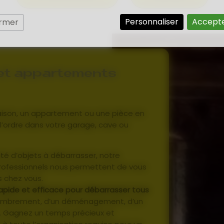
Personnaliser
Accepte
ermer
 et appartements
ison, un appartement ou une pièce en
 l’ordre dans votre garage, cave ou
ité d’objets à débarrasser, notre
rofessionnels nous permettent de vous
s chez vous.
rapide et efficace pour débarrasser tous
ombrement, d’un déménagement, d’un
s. Gagnez un temps précieux et